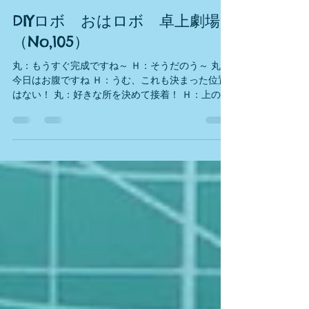
2021年8月20日
読了時間: 1分
DIYロボ おはロボ 卓上劇場
（No,105）
丸：もうすぐ完成ですね～ Ｈ：そうだのう～ 丸：
今日はお腹ですね Ｈ：うむ、これも決まった位置
はない！ 丸：好きな所を決めて接着！ Ｈ：上の板
も接着！ 丸：残りはボルトとバーニアですね 【ご
挨拶】 もう少しで完成ですね～ バタバタしてて
なかなかアップできておりませんがｗ...