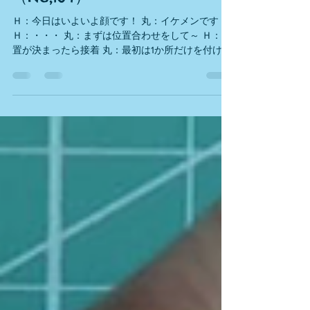
DIYロボ おはロボ 卓上劇場
（No,104）
Ｈ：今日はいよいよ顔です！ 丸：イケメンです！
Ｈ：・・・ 丸：まずは位置合わせをして～ Ｈ：位
置が決まったら接着 丸：最初は1か所だけを付けま
しょう Ｈ：後で調整ができるようにだね 丸：ロボ
らしくなりましたね！ 【ご挨拶】 顔というか頭
ですねｗ が付いてロボットぽくなりま...