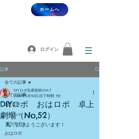
ホームへ
ログイン
記事
全ての記事
DIYロボ生産技術のH,T
全ての記事
2021年5月10日
読了時間: 1分
DIYロボ おはロボ 卓上
DIYロボ
劇場（No,52）
おもちゃ
プラモデル
丸：
おはようございます！
おはロボ