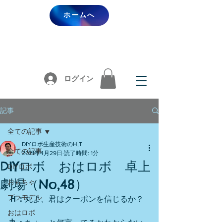
ホームへ
ログイン
記事
全ての記事
DIYロボ生産技術のH,T
全ての記事
2021年4月29日
読了時間: 1分
DIYロボ おはロボ 卓上
DIYロボ
劇場（No,48）
おもちゃ
プラモデル
Ｈ：
丸よ、君はクーポンを信じるか？
おはロボ