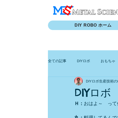
Metal Scie
DIY ROBO ホーム
全ての記事
DIYロボ
おもちゃ
DIYロボ生産技術のH
DIYロ
Ｈ：
おはよ～　って
丸：
料理してるんで