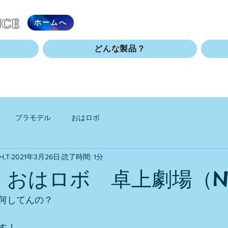
nce
ホームへ
どんな製品？
プラモデル
おはロボ
,T
2021年3月26日
読了時間: 1分
ボ おはロボ 卓上劇場（No
何してんの？
す！