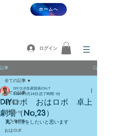
ホームへ
ログイン
記事
全ての記事
DIYロボ生産技術のH,T
全ての記事
2021年3月24日
読了時間: 1分
DIYロボ おはロボ 卓上
DIYロボ
劇場（No,23）
おもちゃ
プラモデル
丸：
料理をしたいと思います
おはロボ