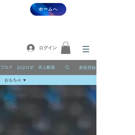
ホームへ
ログイン
新規登録
ブログ おはロボ 卓上劇場
おもちゃ
全ての記事
DIYロボ
おもちゃ
プラモデル
おはロボ